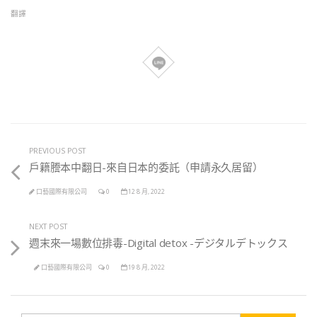
翻譯
PREVIOUS POST
戶籍謄本中翻日-來自日本的委託（申請永久居留）
口藝國際有限公司
0
12 8 月, 2022
NEXT POST
週末來一場數位排毒-Digital detox -デジタルデトックス
口藝國際有限公司
0
19 8 月, 2022