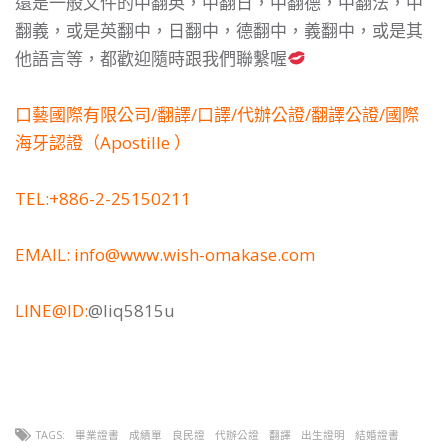
還是一般文件的中翻英，中翻日，中翻德，中翻法，中
翻義，或是英翻中，日翻中，德翻中，義翻中，或是其
他語言等，都歡迎隨時跟我們聯繫喔
口藝國際有限公司/翻譯/口譯/代辦公證/翻譯公證/國際
海牙認證（Apostille ）
TEL:+886-2-25150211
EMAIL: info@www.wish-omakase.com
LINE@ID:
@liq5815u
TAGS:
畢業證書
成績單
良民證
代辦公證
翻譯
出生證明
結婚證書