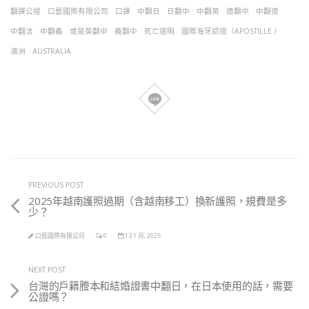
翻譯公證
口藝國際有限公司
口譯
中翻日
日翻中
中翻英
德翻中
中翻德
中翻法
中翻義
或是英翻中
義翻中
死亡證明
國際海牙認證（APOSTILLE ）
澳洲
AUSTRALIA
PREVIOUS POST
2025年越南護照過期（含越南移工）換新護照，規費是多
少？
口藝國際有限公司
0
13 1 月, 2025
NEXT POST
台灣的戶籍謄本和結婚證書中翻日，在日本使用的話，需要
公證嗎？