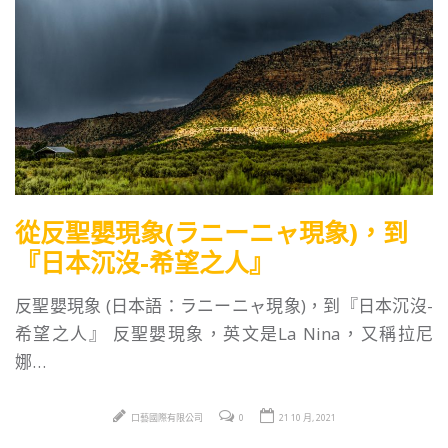
從反聖嬰現象(ラニーニャ現象)，到
『日本沉沒-希望之人』
反聖嬰現象 (日本語：ラニーニャ現象)，到『日本沉沒-
希望之人』 反聖嬰現象，英文是La Nina，又稱拉尼
娜…
口藝國際有限公司
0
21 10 月, 2021