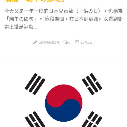
今天又是一年一度的日本兒童節（子供の日），也稱為
「端午の節句」。 這段期間，在日本到處都可以看到街
道上掛滿鯉魚…
口藝國際有限公司
0
5 5 月, 2021