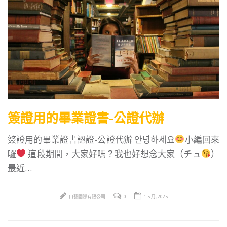
簽證用的畢業證書-公證代辦
簽證用的畢業證書認證-公證代辦 안녕하세요
小編回來
囉
這段期間，大家好嗎？我也好想念大家（チュ
）
最近…
口藝國際有限公司
0
1 5 月, 2025