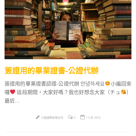
簽證用的畢業證書-公證代辦
簽證用的畢業證書認證-公證代辦 안녕하세요
小編回來
囉
這段期間，大家好嗎？我也好想念大家（チュ
）
最近…
口藝國際有限公司
0
1 5 月, 2025